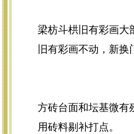
梁枋斗栱旧有彩画大
旧有彩画不动，新换
方砖台面和坛基微有
用砖料剔补打点。