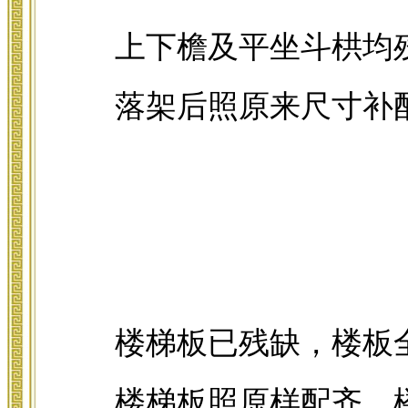
上下檐及平坐斗栱均
落架后照原来尺寸补
楼梯板已残缺，楼板
楼梯板照原样配齐，