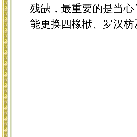
残缺，最重要的是当心
能更换四椽栿、罗汉枋