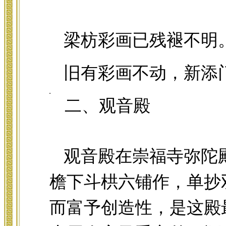
梁枋彩画已残褪不明
旧有彩画不动，新添
二、观音殿
观音殿在崇福寺弥陀
檐下斗栱六铺作，单抄
而富予创造性，是这殿