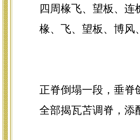
四周椽飞、望板、连
椽、飞、望板、博风
正脊倒塌一段，垂脊
全部揭瓦苫调脊，添