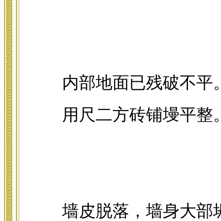
内部地面已残破不平
用尺二方砖铺墁平整
墙皮脱落，墙身大部