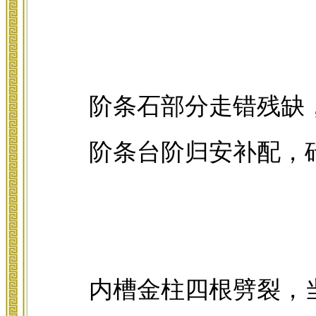
阶条石部分走错残缺
阶条台阶归安补配，
内槽金柱四根劈裂，