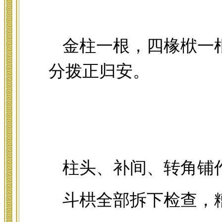
金柱一根，四椽栿一
分拨正归安。
柱头、补间、转角铺
斗栱全部拆下检查，