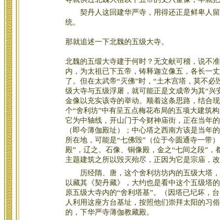
契丹人这回建华严寺，用得还正是鲜卑人留下
统。
那就追述一下北魏的五级大寺。
北魏的五缎大寺建于何时？无文献可稽，说不准
内，为太祖已下五帝，铸释迦立像五，各长一丈
了。但在太武帝“灭佛”时，“土木宫塔，莫不
级大寺与五级浮屠，就可能正是文成帝为其“兴
金像以充实该寺的举动。顺着这条思路，结合现
个“舍利坊”中有呈五点梅花布局的五项大建筑
它为中轴线，开山门于今财神庙街，正在当年的
（即今薄伽殿址）；中心塔之西南方该是当年的
所在地，可能是“七佛毁”（位于今圆通寺一带
殿”，辽之。石像、铜像殿，金之“七间之段”，
主题建筑之所以毁灭殆尽，正因为它是宗庙，改
历经隋、唐，这个舍利坊坊内的五级大塔，能
以藏其《契丹藏》，大约也是看中这个五级塔的
原五级大寺内的“舍利塔基”。（因塔已圮坏，
人利用这座方台基址，按照他们崇拜太阳的习俗
的，下华严寺薄伽教藏殿。