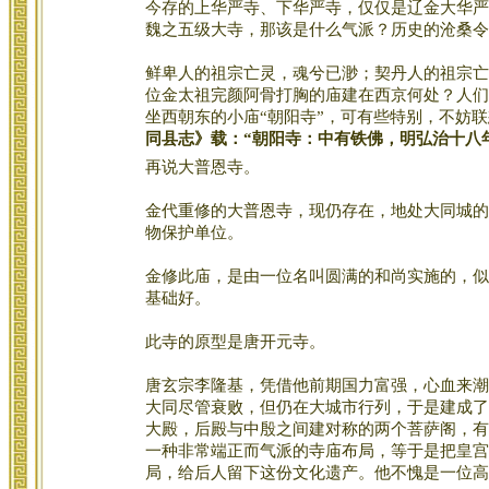
今存的上华严寺、下华严寺，仅仅是辽金大华严
魏之五级大寺，那该是什么气派？历史的沧桑令
鲜卑人的祖宗亡灵，魂兮已渺；契丹人的祖宗亡
位金太祖完颜阿骨打胸的庙建在西京何处？人们
坐西朝东的小庙“朝阳寺”，可有些特别，不妨
同县志》载：“朝阳寺：中有铁佛，明弘治十八
再说大普恩寺。
金代重修的大普恩寺，现仍存在，地处大同城的
物保护单位。
金修此庙，是由一位名叫圆满的和尚实施的，似
基础好。
此寺的原型是唐开元寺。
唐玄宗李隆基，凭借他前期国力富强，心血来潮
大同尽管衰败，但仍在大城市行列，于是建成了
大殿，后殿与中殷之间建对称的两个菩萨阁，有
一种非常端正而气派的寺庙布局，等于是把皇宫
局，给后人留下这份文化遗产。他不愧是一位高