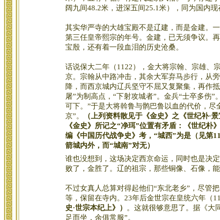
阔九间48.2米，进深五间25.1米），同为国
其实华严寺的大雄宝殿不是辽建，而是金建。一者
第三任皇帝熙宗的年号。金建，已无须争议。再
宝殷，还有着一段血泪的历史沧桑。
话说保大二年（1122），金大将宗翰、宗雄
京。宗翰从中路冲击，其余大军弃马步行，从旁
降，而西京城内辽兵坚守不屈又复聚集，再作抵
屠”为制高点，“下射攻城者”。金兵“士卒多伤
可下。”于是大将斡鲁与鹘巴鲁以血的代价，尽
京”。
（上列资料散见于《金史》之《世纪补·
《金史》所记之“净珥”位置有矛盾：《世纪朴》
编《中国历代战争史》考，“城西”为是（见第1
箭城内外，而“城南”对无）
谁也没想到，这场决定西京命运，同时也是决定
败了，金胜了。辽的祖宗，那些铜像、石像，能
不过女真人总算对得起他们“东北老乡”，尽管
等，保留在寺内。23年后金世宗在皇统六年（1
史·世宗本纪上》）
。这就很够意思了。据《大
足而坐，余俱常服”。