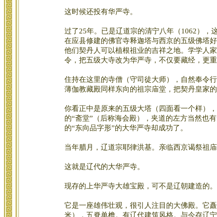
这时候还投有华严寺。
过了25年。已是辽道宗的清宁八年（1062）
在应县修建的佛官寺释迦塔与西京的五级佛塔好
他们契丹人可以植根祖业的吉祥之地。学学人家
令，把五级大寺改为华严寺，不仅要藏经，更重
住持在这里的寺僧（守司徒大师），自然奉令行
薄伽教藏殿同样东向的祖宗庙堂，把契丹皇家的
你看正中是原来的五级大塔（四面看一个样），
的“斋堂”（后称海会殿），夹道的左方当然也
的“东向品字形”的大华严寺却成功了。
当年腊月，辽道宗耶律洪基。亲临西京谒祭祖庙
这就是辽代的大华严寺。
现存的上华严寺大雄宝殿，可不是辽朝建造的。
它是一座雄伟壮观，很引人注目的大佛殿。它矗立
米），五脊单檐。有辽代建筑风格。与今存辽宁