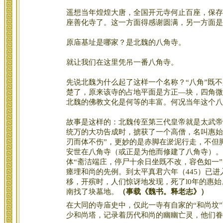
遥想当年煌煌大唐，全国开元寺何止百座，保存
座善化寺了。这一方面得感谢圆满，另一方面是
原庙基址是哪家？是北魏的八角寺。
就让我们在这里凭吊一番八角寺。
先说北魏为什么起了这样一个名称？“八角”既
楚了，原来该寺的占地平面是方正—块，四角微
北魏的佛教文化是何等的丰富。何况当年这个八
故事是这样的：北魏传至第三代皇帝就是太武帝
统万的大功告成时，掳获了一个高僧，名叫惠始
刃而体不伤”，更妙的是赤脚在淤泥行走，不但
安世在八角寺（或正是为他而修建了八角寺）。至
体“斋洁端庄，停尸十余日坐既不改，容色如一
瘗埋和尚的先例。到太平真君六年（445）已进
移，开殡时，人们惊讶地发现，死了l0年的惠始
南找了块墓地。
（事载《魏书。释老志》）
在大同的寺庙史中，仅此一寺有自家的“和尚坟
少和尚塔，记录着历代和尚的幽幽亡灵，他们眷