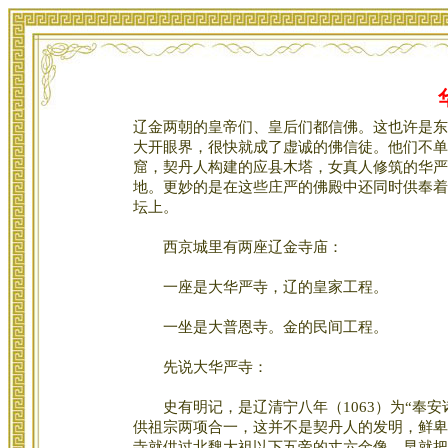
辽金两朝的皇帝们、皇后们都信佛。这也许是东
大开眼界，很快就成了虚诚的佛信徒。他们不单
窟，契丹人构建的应县木塔，女真人修筑的华严
地。更妙的是在这些庄严的佛殿中还同时供奉着
坛上。
西京城里有两座辽金寺庙：
一座是大华严寺，辽的皇家工程。
一坐是大普恩寺。金的民间工程。
先说大华严寺：
史有明记，是辽清宁八年（1063）为“奉安
供祖宗两项合一，这并不是契丹人的发明，鲜卑
寺就供过北魏大祖以下五帝的丈六金像，早就把