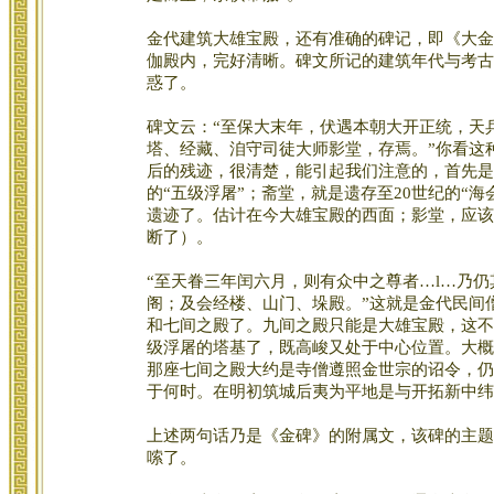
金代建筑大雄宝殿，还有准确的碑记，即《大金
伽殿内，完好清晰。碑文所记的建筑年代与考古
惑了。
碑文云：“至保大末年，伏遇本朝大开正统，天
塔、经藏、洎守司徒大师影堂，存焉。”你看这
后的残迹，很清楚，能引起我们注意的，首先是
的“五级浮屠”；斋堂，就是遗存至20世纪的“
遗迹了。估计在今大雄宝殿的西面；影堂，应该
断了）。
“至天眷三年闰六月，则有众中之尊者…l…乃
阁；及会经楼、山门、垛殿。”这就是金代民间
和七间之殿了。九间之殿只能是大雄宝殿，这不
级浮屠的塔基了，既高峻又处于中心位置。大概
那座七间之殿大约是寺僧遵照金世宗的诏令，仍
于何时。在明初筑城后夷为平地是与开拓新中纬
上述两句话乃是《金碑》的附属文，该碑的主题
嗦了。