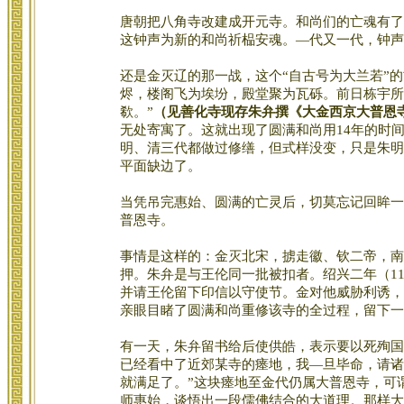
唐朝把八角寺改建成开元寺。和尚们的亡魂有了
这钟声为新的和尚祈榀安魂。—代又一代，钟声
还是金灭辽的那一战，这个“自古号为大兰若”
烬，楼阁飞为埃坋，殿堂聚为瓦砾。前日栋宇所
欷。”
（见善化寺现存朱弁撰《大金西京大普恩
无处寄寓了。这就出现了圆满和尚用14年的时
明、清三代都做过修缮，但式样没变，只是朱明
平面缺边了。
当凭吊完惠始、圆满的亡灵后，切莫忘记回眸一
普恩寺。
事情是这样的：金灭北宋，掳走徽、钦二帝，南
押。朱弁是与王伦同一批被扣者。绍兴二年（1
并请王伦留下印信以守使节。金对他威胁利诱，
亲眼目睹了圆满和尚重修该寺的全过程，留下一
有一天，朱弁留书给后使供皓，表示要以死殉国
已经看中了近郊某寺的瘗地，我—旦毕命，请诸
就满足了。”这块瘗地至金代仍属大普恩寺，可
师惠始，谈悟出一段儒佛结合的大道理。那样大