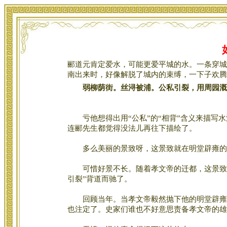
郦道元肯定爱水，可能更爱平城的水。一条穿城
南出来时，好像解脱了城内的束缚，一下子欢腾
弱柳荫街。丝浔被浦。公私引裂，用周园溉
亏他想得出用“公私”的“相背”含义来描写水
连郦先生都觉得没法儿再往下描绘了。
多么美丽的景致呀，这景致就在明堂辟雍的
可惜好景不长。随着孝文帝的迁都，这景致也
引裂”背道而驰了。
回顾当年。当孝文帝毅然抛下他的明堂辟雍而
也注定了。史家们谁也不好意思责备孝文帝的雄