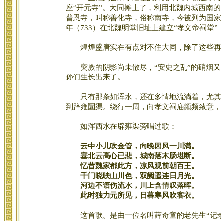
座“开元寺”。大同摊上了，利用北魏内城西南
普恩寺，叫称善化寺，俗称南寺，今被列为国家
年（733）在北魏明堂旧址上建立“孝文帝祠堂
煌煌盛唐实在有点对不住大同，除了这些再
突厥的阴影尚未散尽，“安史之乱”的硝烟又起
孙们生长出来了。
只有那条如浑水，还在多情地流淌着，尤其那
到辟雍圜渠。绕行一周，向孝文祠庙频频致意，
如浑西水在辟雍渠旁唱过歌：
云中小儿吹金管，向晚因风一川满。
塞北云高心已悲，城南落木肠堪断。
忆昔魏家都此方，凉风观前朝百王。
千门晓映山川色，双阙遥连日月光。
河边不语伤流水，川上含情叹落晖。
此时独力元所见，日暮寒风吹客衣。
这首歌。是由一位名叫薛奇童的老先生“记录