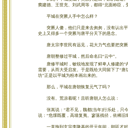
窦建德、王世充、刘武周等，都得“北面称臣，
平城在突厥人手中怎么样？
突厥人傻，他们只是来去匆匆，没有认出平城
史上又得多一个突厥与唐平分天下的悬念。
唐太宗李世民有远见，花大力气也要把突厥
唐朝整修过平城，然后命名曰“云中”。
唐修平城时，敏锐地发现了鲜卑人修建的“内
需要，从而大受启发。于是既给大同留下了“唐坊
坊”正是以平城为粉本画出来的。
那么，平城在唐朝恢复元气了吗？
没有。荒凉着呢！且听唐朝人怎么说：
张嵩说：“君不见，魏都[当年]行乐处，只今
说：“危堞既覆，高墙复夷。寥落残径，依稀旧
一直拖到玄宗李隆基的开元年间，朝廷才对他