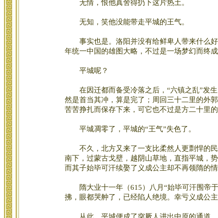
无情，恨他真舍得扔下这片热土。
无知，笑他没能带走平城的王气。
事实也是。洛阳并没有给鲜卑人带来什么好运。
年统一中国的雄图大略，不过是一场梦幻而终成
平城呢？
在因迁都而备受冷落之后，“六镇之乱”发生了
然是首当其冲，算是完了；周回三十二里的外郭
苦苦挣扎而保存下来，可它也不过是方二十里的
平城凋零了，平城的“王气”失色了。
不久，北方又来了一支比柔然人更剽悍的民族
南下，过蒙古戈壁，越阴山草地，直指平城，势
而其子始毕可汗续娶了义成公主却不再领隋的情
隋大业十一年（615）八月“始毕可汗围帝于
拂，眼都哭舯了，已经陷人绝境。幸亏义成公主
从此，平城便成了突厥人进出中原的通道。汉