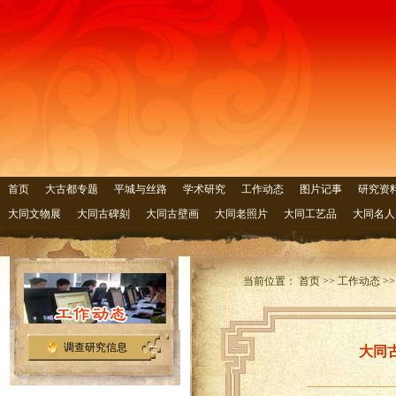
首页
大古都专题
平城与丝路
学术研究
工作动态
图片记事
研究资
大同文物展
大同古碑刻
大同古壁画
大同老照片
大同工艺品
大同名人
当前位置： 首页 >> 工作动态 >
调查研究信息
大同