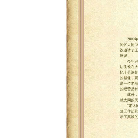
2009年
同忆大同
议邀请了王
座谈。
今年94
幼生长在
忆十分深
的塑像，娓
是一位老
的经营品
此外，8
就大同的
“老大同
复工作起
示了真诚