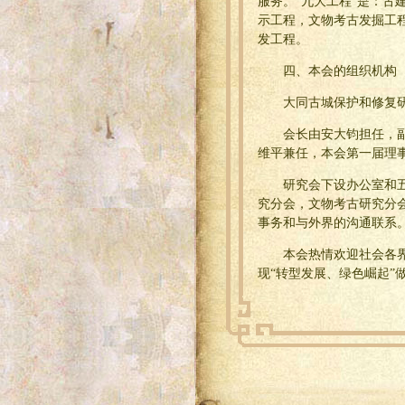
服务。“九大工程”是：
示工程，文物考古发掘工
发工程。
四、本会的组织机构
大同古城保护和修复
会长由安大钧担任，
维平兼任，本会第一届理事
研究会下设办公室和
究分会，文物考古研究分
事务和与外界的沟通联系
本会热情欢迎社会各
现“转型发展、绿色崛起”