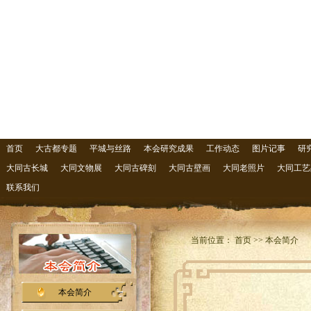
首页
大古都专题
平城与丝路
本会研究成果
工作动态
图片记事
研
大同古长城
大同文物展
大同古碑刻
大同古壁画
大同老照片
大同工艺
联系我们
当前位置： 首页 >> 本会简介
本会简介