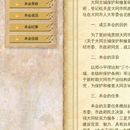
大同古城保护和修复
本会章程
府，登记机关是大同市民
址在大同市人大常委会北
本会成员
一、成立本会的目的
本会纪事
为了更好地贯彻大同
本会信箱
《关于大同古城保护和修
经市委、市政府同意，成
二、本会的宗旨
以邓小平理论和“三
城、名镇村保护条例》等
于新时期大同市产业结构
究，为保护和修复大同古
三、本会的任务
本会的主要任务概括起
市委、市政府民主决策、
强大同软实力服务；三是
建设宜居、魅力、具有自