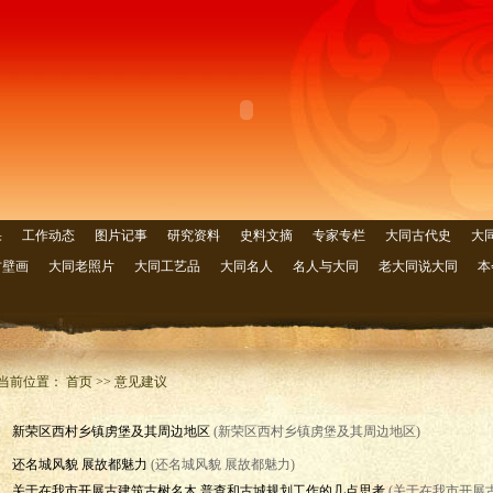
果
工作动态
图片记事
研究资料
史料文摘
专家专栏
大同古代史
大
古壁画
大同老照片
大同工艺品
大同名人
名人与大同
老大同说大同
本
当前位置： 首页 >> 意见建议
新荣区西村乡镇虏堡及其周边地区
(新荣区西村乡镇虏堡及其周边地区)
还名城风貌 展故都魅力
(还名城风貌 展故都魅力)
关于在我市开展古建筑古树名木 普查和古城规划工作的几点思考
(关于在我市开展