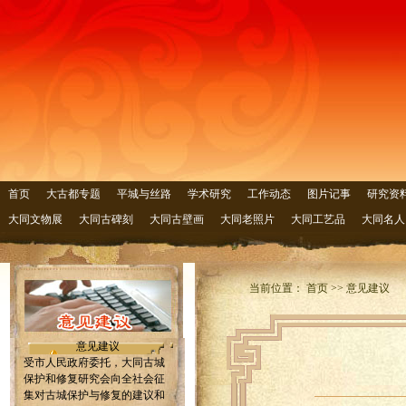
首页
大古都专题
平城与丝路
学术研究
工作动态
图片记事
研究资
大同文物展
大同古碑刻
大同古壁画
大同老照片
大同工艺品
大同名人
当前位置： 首页 >> 意见建议
意见建议
受市人民政府委托，大同古城
保护和修复研究会向全社会征
集对古城保护与修复的建议和