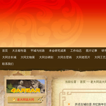
首页
大古都专题
平城与丝路
本会研究成果
工作动态
图片记事
研
大同古长城
大同文物展
大同古碑刻
大同古壁画
大同老照片
大同工艺
联系我们
当前位置： 首页 >> 老大同说大
老大同说大同
共话古城往昔 共忆陈年