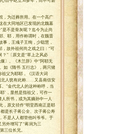
心目中屹立30多年，而不可磨
棺，为迁葬所用。在一个高广
这在大同地区已发现的北魏墓
”是不是骨灰呢？迄今为止尚
耶、耶，用作称谓时，在魏晋
故事，王彧子王绚，少聪慧，
郁，故外祖何尚之戏之曰：“可
舅？”〔原文是“草上之风必
偃〕。《木兰辞》中“阿耶无
称。如《隋书·五行志》，两只猪
。称祖父为耶耶，《汉语大词
则北人犹有此称……又县南信安
耳。”金代北人的这种称呼，当
耶’，显然是指祖父，可作一
孙请人所书，或为其嫡孙中一人
此，原文径作“明堂西南正是耶
非都是长子蒋公全、次子蒋公寿
，不是人人都管他叫爷爷。于
又另外增写了“蒋润为三
的第三位长兄。