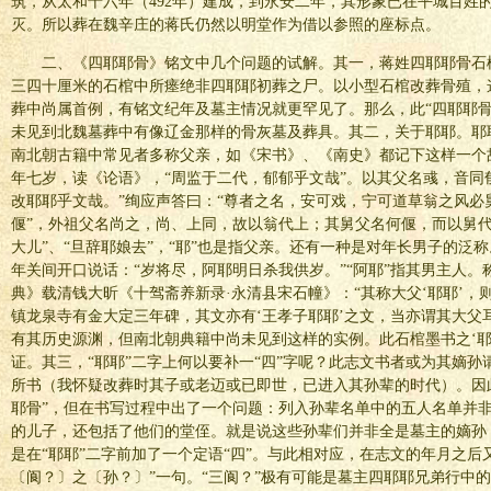
筑，从太和十六年（492年）建成，到永安二年，其形象已在平城百姓的
灭。所以葬在魏辛庄的蒋氏仍然以明堂作为借以参照的座标点。
二、《四耶耶骨》铭文中几个问题的试解。其一，蒋姓四耶耶骨石
三四十厘米的石棺中所瘗绝非四耶耶初葬之尸。以小型石棺改葬骨殖，
葬中尚属首例，有铭文纪年及墓主情况就更罕见了。那么，此“四耶耶骨
未见到北魏墓葬中有像辽金那样的骨灰墓及葬具。其二，关于耶耶。耶
南北朝古籍中常见者多称父亲，如《宋书》、《南史》都记下这样一个
年七岁，读《论语》，“周监于二代，郁郁乎文哉”。以其父名彧，音同
改耶耶乎文哉。”绚应声答曰：“尊者之名，安可戏，宁可道草翁之风必
偃”，外祖父名尚之，尚、上同，故以翁代上；其舅父名何偃，而以舅代
大儿”、“旦辞耶娘去”，“耶”也是指父亲。还有一种是对年长男子的泛
年关间开口说话：“岁将尽，阿耶明日杀我供岁。”“阿耶”指其男主人
典》载清钱大昕《十驾斋养新录·永清县宋石幢》：“其称大父‘耶耶’，
镇龙泉寺有金大定三年碑，其文亦有‘王孝子耶耶’之文，当亦谓其大父
有其历史源渊，但南北朝典籍中尚未见到这样的实例。此石棺墨书之‘耶
证。其三，“耶耶”二字上何以要补一“四”字呢？此志文书者或为其嫡
所书（我怀疑改葬时其子或老迈或已即世，已进入其孙辈的时代）。因
耶骨”，但在书写过程中出了一个问题：列入孙辈名单中的五人名单并
的儿子，还包括了他们的堂侄。就是说这些孙辈们并非全是墓主的嫡孙
是在“耶耶”二字前加了一个定语“四”。与此相对应，在志文的年月之后
〔阆？〕之〔孙？〕”一句。“三阆？”极有可能是墓主四耶耶兄弟行中