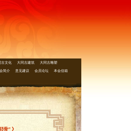
同古文化
大同古建筑
大同古雕塑
会简介
意见建议
会员论坛
本会信箱
骨” 》