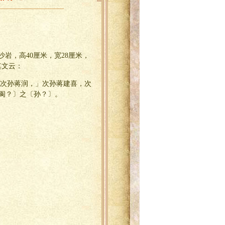
沙岩，高40厘米，宽28厘米，
其文云：
次孙蒋润，」次孙蒋建喜，次
阆？〕之〔孙？〕。