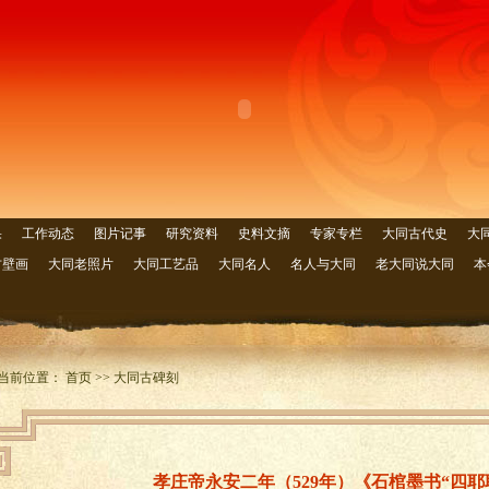
果
工作动态
图片记事
研究资料
史料文摘
专家专栏
大同古代史
大
古壁画
大同老照片
大同工艺品
大同名人
名人与大同
老大同说大同
本
当前位置： 首页 >> 大同古碑刻
孝庄帝永安二年（529年）《石棺墨书“四耶耶