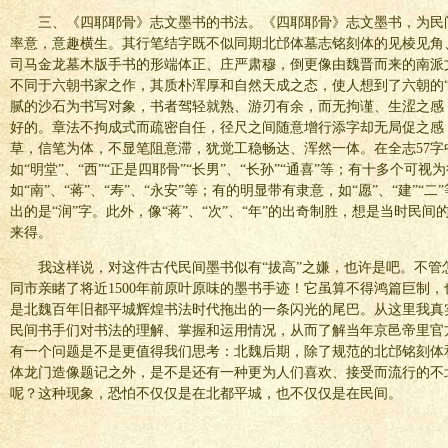
三、《四耶耶骨》志文墨书的书法。《四耶耶骨》志文墨书，为民
率意，意趣横生。其行笔结字既不似同期北邙体墓志铭刻体的见棱见角
司马金龙墓木版手书的形端体正、庄严肃穆，倒更像由魏晋而来的南派
不同于六朝书家之作，其质朴浑厚和自然天成之态，使人想到了六朝的“
腻的沙石为书写对象，书者驾轻就熟、游刃有余，而无拘谨、生涩之感
好的。章法不拘成式而疏密自任，径尺之间随意增行添字却无局促之感
草，信笔为体，不显笔阻意滞，犹觉工稳畅达、浑然一体。在全志57字
如“明堂”、“西”“正是四耶骨”“长男”、“长孙”“通喜”等；有十多个可视
如“南”、“蒋”、“寿”、“永安”等；有的明显带有隶意，如“愿”、“建”
出的是“润”字。此外，像“蒋”、“次”、“年”的出奇制胜，想是当时民
来得。
我这样说，对这件古代民间墨书似有“拔高”之嫌，也许是吧。不管
同市亲睹了将近1500年前原叶原味的墨书手迹！它虽算不得鸿篇巨制
是北魏百年旧都平城辉煌书法时代拖出的一条闪光的尾巴。从这里我真
民间书手们对书法的理解、掌握和运用情况，从而了解当年京邑帝里官
有一个问题是不是更值得我们思考：北魏后期，除了规范的北邙铭刻体
体龙门造像题记之外，是不是还有一种更为人们喜欢、接受而流行的不
呢？这种现象，恐怕不仅仅是在北都平城，也不仅仅是在民间。