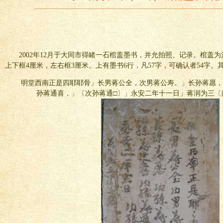
2002年12月于大同市得睹一石棺盖墨书，并允拍照、记录。棺盖为
上下框4厘米，左右框3厘米。上有墨书6行，凡57字，可确认者54字。
明堂西南正是四耶耶骨」长男蒋公全，次男蒋公寿。」长孙蒋愿，
孙蒋通喜，」〔次孙蒋通□〕」永安二年十一日」蒋润为三〔