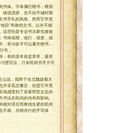
间书体。字体属行楷书，稚拙
、雄强茂密，也不似平城时期
文书手札的风致。然而它毕竟
地莂”和敦煌文书。以并不细
，这恐怕是专业书法家也难做
；书体或楷，或行，或隶，或
中，有30多字可以看作楷书，
为行书，
“二”等；有的原本就是章草，最突
间的习惯写法，只有民间书手方可
怎么说，我终于在北魏故都大
，也并非高文雅言，但是它毕竟
实地感受到了皇家明堂左近的
方书法在民间的传布和影响。
和相对滞后而稚拙生硬的民间
北不南、亦楷亦行的手写体