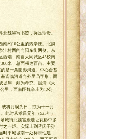
一件北魏墨写书迹，弥足珍贵。
西南约10公里的魏辛庄。北魏
水泉洼村西的向阳东街两侧。东
区西端；南自大同城区45校南
300米，总面积达百亩。主要
基的是一条圜形河道。中心台基
台基皆临河道向外呈凸字形，面
砌成堤岸，颇为考究。据清《大
公里，西南距魏辛庄为12公
月，或将月误为日，或为十一月
。此时从孝昌元年（525年）
操场城街北魏宫殿遗址瓦砾中多
付之一炬。实际上到蒋氏子孙
当时平城城南一处标志性建