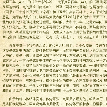
太延三年（437）的《皇帝东巡碑》、太平真君四年（443）的《嘎仙
甚至连稍后一点的灵丘《南巡碑》，以至《司马金龙墓铭》也属这种书
《国书》三十篇以及所注《论语》和《五经》刻在石碑上，立在平城的
悲剧。如果能找到它们，以崔浩为代表的平城铭刻书体便大白于天下了
北魏政权的汉化即封建化进程逐步形成的。太和十八年（公元494年）
快了汉化的步伐。魏碑书体也不再固守汉晋铭刻书体阵地，而与南朝的
的中原书风甚至是行押书相结合，便生成了基本上属于楷书的魏碑北邙
冈石窟的《昙媚造像题记》，还有《高琨墓志》、《元淑墓志》和《封
再简单讲一下“碑”的含义。古代尚无印刷术，更不会照像，要保存
这便是铭刻书的缘起。魏碑是铭刻书体，而铭刻书体自秦经汉再到三国
之中的。秦是小篆，西汉是比较草率的简书，东汉是隶书。到了三国两
究其原因，一方面是铭刻书体在向手写体即草隶或行押书靠拢，另一方
断积累经验，形成了既具审美价值又便于操作的书刻套路。平城时期的
楷隶。洛阳时期的魏碑，龙门造像题记仍然承袭着平城时期的书风，而
了方笔楷书。为什么楷书还要用方笔？我想这也是由石头和刻刀这样硬
们现在有楷体、有宋体一样。楷体是手写的楷书，而宋体则是宋代发明
新创的方直书体。当然，铭刻体与当时的文书、简牍、写经文字密不可
和刻两道工序。碑版书不可能不表现当时手写书体的基本面目和基本特
由于魏碑书体结体宽博、体势开张，点画又多用方笔，峻拔凌厉，
是洛阳晚期魏碑，应当说都具有风骨高古，体势雄强的特点，弥漫着一