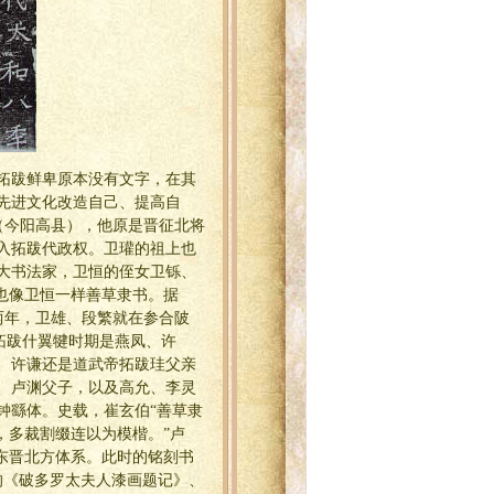
拓跋鲜卑原本没有文字，在其
先进文化改造自己、提高自
（今阳高县），他原是晋征北将
入拓跋代政权。卫瓘的祖上也
大书法家，卫恒的侄女卫铄、
也像卫恒一样善草隶书。据
两年，卫雄、段繁就在参合陂
帝拓跋什翼犍时期是燕凤、许
、许谦还是道武帝拓跋珪父亲
、卢渊父子，以及高允、李灵
钟繇体。史载，崔玄伯“善草隶
，多裁割缀连以为模楷。”卢
东晋北方体系。此时的铭刻书
的《破多罗太夫人漆画题记》、