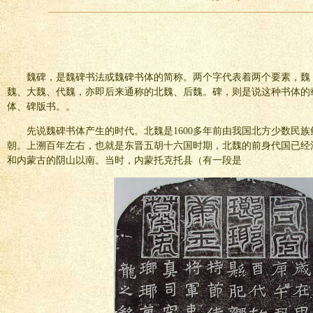
魏碑，是魏碑书法或魏碑书体的简称。两个字代表着两个要素，魏
魏、大魏、代魏，亦即后来通称的北魏、后魏。碑，则是说这种书体的
体、碑版书。。
先说魏碑书体产生的时代。北魏是1600多年前由我国北方少数民
朝。上溯百年左右，也就是东晋五胡十六国时期，北魏的前身代国已经
和内蒙古的阴山以南。当时，内蒙托克托县（有一段是