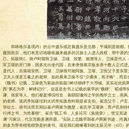
和林格尔县境内）的云中盛乐或定襄盛乐是北都，平城则是南都。
建国前后，他们有意识地吸收越来越多的汉族士人进入政权，用中原的
己。拓跋猗、猗卢时期有卫操、卫雄、段繁、姬澹等人。卫操是代人
军卫瓘的牙门将，因多次出使代国，后来便领着宗族乡亲十数人正式进
是代人，后落籍安邑。卫瓘、卫操很可能同族。卫瓘、卫恒父子是东晋
卫夫人便是王羲之的老师。如此看来卫操不仅“少通侠，有才略”，而且
《魏书》记载，卫操曾为新故的拓跋树功德碑于大邗城。其实在此前
西“累石为亭，树碑记行”。这该是史书上记载的最早的“魏碑”。昭成
谦、张衮等人。他们都是博综经史，善阴阳谶纬之学的饱学之士，燕凤
的老师。道武帝拓跋珪到太武帝拓跋焘时期是崔玄伯、崔浩父子，卢玄
等征士。就书法而言则以崔卢两家为翘楚，崔氏学卫瓘体，而卢氏则传
行押之书，为世摹楷”。崔浩“既工书，人多讬写《急就章》。世宝其迹
渊“习家法，代京宫殿多渊所题。”实际上北魏早期崔卢两家书迹，尚属
则多为带有楷笔楷势是的隶书。现在我们能够看到的太延元年（435）