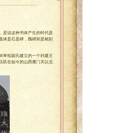
，是说这种书体产生的时代是
载体是石是碑，魏碑则是铭刻
族鲜卑拓跋氏建立的一个封建王
活跃在如今的山西雁门关以北