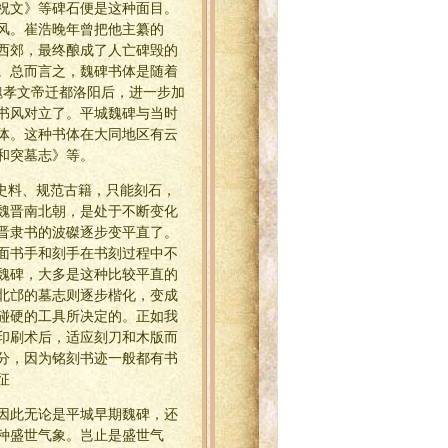
洞祝文》等碑石便是这种面目。
风。崔浩晚年曾把他主纂的
西郊，最终酿成了人亡碑毁的
。总而言之，魏碑书体是随着
魏孝文帝迁都洛阳后，进一步加
书风对立了。平城魏碑与当时
体。这种书体在大同地区有云
和突墓志》等。
史料、规范古籍，只能刻石，
魏晋南北朝，是处于不断变化
晋隶书的波磔逐步变平直了。
面书手和刻手在书刻过程中不
魏碑，大多是这种比较平直的
北邙的墓志则逐步楷化，变成
碰硬的工具所决定的。正如我
印刷术后，适应刻刀和木版而
分，因为铭刻书迹一般都有书
征
因此无论是平城早期魏碑，还
种盛世气象。岂止是盛世气