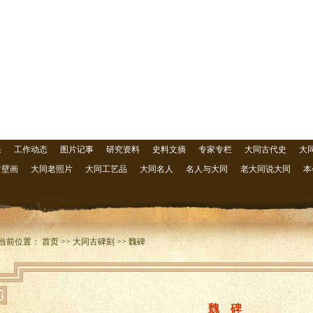
果
工作动态
图片记事
研究资料
史料文摘
专家专栏
大同古代史
大
古壁画
大同老照片
大同工艺品
大同名人
名人与大同
老大同说大同
本
当前位置： 首页 >> 大同古碑刻 >> 魏碑
魏 碑