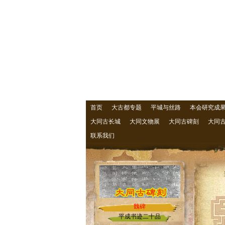
首页
大古都专题
平城与丝路
本会研究成
大同古长城
大同文物展
大同古碑刻
大同
联系我们
魏碑
平成书迹二十品