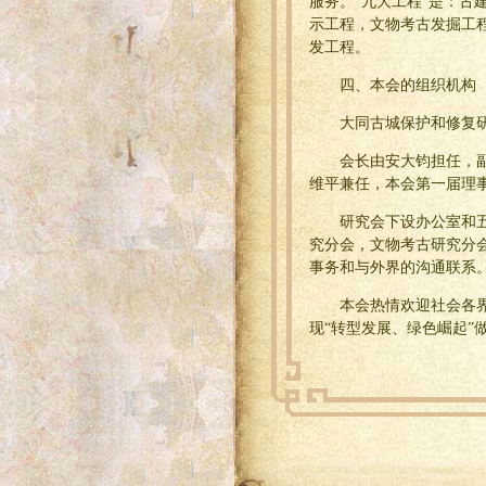
服务。“九大工程”是：
示工程，文物考古发掘工
发工程。
四、本会的组织机构
大同古城保护和修复
会长由安大钧担任，
维平兼任，本会第一届理事
研究会下设办公室和
究分会，文物考古研究分
事务和与外界的沟通联系
本会热情欢迎社会各
现“转型发展、绿色崛起”