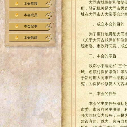
大同古城保护和修复
本会章程
府，登记机关是大同市民
址在大同市人大常委会北
本会成员
一、成立本会的目的
本会纪事
为了更好地贯彻大同
本会信箱
《关于大同古城保护和修
经市委、市政府同意，成
二、本会的宗旨
以邓小平理论和“三
城、名镇村保护条例》等
于新时期大同市产业结构
究，为保护和修复大同古
三、本会的任务
本会的主要任务概括起
市委、市政府民主决策、
强大同软实力服务；三是
建设宜居、魅力、具有自