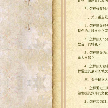
古城，做到古代文明
7．怎样修复钟
二、关于重点景
1．怎样建设好
特色的北魏文化？怎
2．怎样抓好北
教合一的特色？
3．怎样建设方
重大贡献？
4．怎样抓好镇
样通过其展示长城文
三、关于确立大
1．怎样通过云
塑发掘其深厚的文化
2．怎样加强对