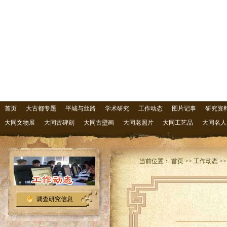
首页
大古都专题
平城与丝路
学术研究
工作动态
图片记事
研究资
大同文物展
大同古碑刻
大同古壁画
大同老照片
大同工艺品
大同名人
当前位置： 首页 >> 工作动态 >
调查研究信息