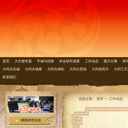
首页
大古都专题
平城与丝路
本会研究成果
工作动态
图片记事
研
大同古长城
大同文物展
大同古碑刻
大同古壁画
大同老照片
大同工艺
联系我们
当前位置： 首页 >> 工作动态
调查研究信息