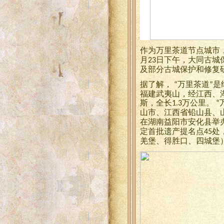
作为万里茶道节点城市
月
日下午，大同古城
23
及部分古城保护和修复
据了解，
万里茶道
是
“
”
福建武夷山，经江西、
斯，全长
万公里。
1.3
“
山市、江西省铅山县、
在湖南益阳市安化县举
定首批遗产提名点
处
45
羌堡、得胜口、四城堡