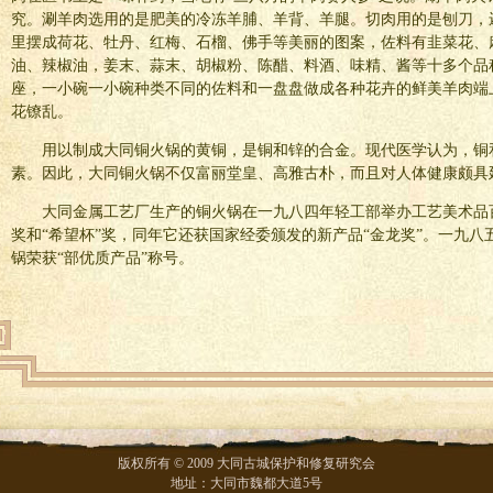
究。涮羊肉选用的是肥美的冷冻羊脯、羊背、羊腿。切肉用的是刨刀，
里摆成荷花、牡丹、红梅、石榴、佛手等美丽的图案，佐料有韭菜花、
油、辣椒油，姜末、蒜末、胡椒粉、陈醋、料酒、味精、酱等十多个品
座，一小碗一小碗种类不同的佐料和一盘盘做成各种花卉的鲜美羊肉端
花镣乱。
用以制成大同铜火锅的黄铜，是铜和锌的合金。现代医学认为，铜
素。因此，大同铜火锅不仅富丽堂皇、高雅古朴，而且对人体健康颇具
大同金属工艺厂生产的铜火锅在一九八四年轻工部举办工艺美术品
奖和“希望杯”奖，同年它还获国家经委颁发的新产品“金龙奖”。一九
锅荣获“部优质产品”称号。
版权所有 © 2009 大同古城保护和修复研究会
地址：大同市魏都大道5号