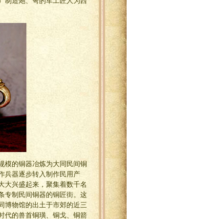
）制造炮、弩的军工匠人为西
规模的铜器冶炼为大同民间铜
作兵器逐步转入制作民用产
大大兴盛起来，聚集着数千名
条专制民间铜器的铜匠街。这
同博物馆的出土于市郊的近三
时代的兽首铜璜、铜戈、铜箭