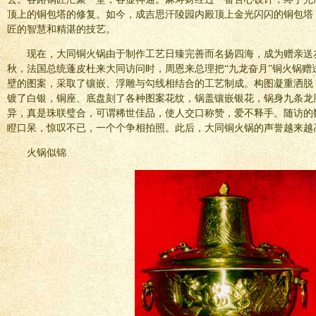
顶上的铜包塔的修复。如今，成吉思汗陵园内殿顶上金光闪闪的铜包塔
匠的智慧和精湛的技艺。
现在，大同铜火锅由于制作工艺日臻完善而名扬四海，成为赠亲送
秋，法国总统蓬皮杜来大同访问时，周恩来总理把“九龙奋月”铜火锅赠
壁的图案，采取了镶嵌、浮雕与勾线相结合的工艺制成。构图凝重洒脱
镀了白银，铜座、底盘刻了各种图案花纹，锅盖镶嵌银花，锅身九条龙
异，真是珠联璧合，可谓稀世佳品，使人交口称赞，爱不释手。随访的
瞪口呆，惊叹不已，一个个争相拍照。此后，大同铜火锅的声誉越来越
火锅似锦