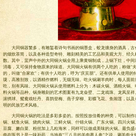
大同铜器繁多，有雕錾着诗句书画的铜墨盒，蛟龙缠身的酒具，古
的烟炊茶简，以及各种造型奇特、雕刻精美的工艺品和美观大方、经久
数。其中，蜚声中外的大同铜火锅全用上乘黄铜制成，上锅下灶，中间
消毒，又可保持食物原来的味道。大同铜火锅有供两个人吃的，称做“夫
的，叫做“合家欢”；有供十人吃的，呼为“庆宾朋”。还有供单人使用
珑，高雅别致，以酒精作燃料，无烟无味。吃火锅涮羊肉时，每人面前
吃，别有风味。大同铜火锅从使用燃料上分为：木碳火锅、酒精火锅、
料火锅等品种。锅身雕刻的艺术图案有九龙奋壁、二龙戏珠、龙凤呈祥
滚绣球、鸳鸯戏牡丹、喜鹊登梅、燕子穿柳、彩蝶飞花、鱼闹莲，以及
明的民族艺术风格。
大同铜火锅的吃法是多彩多姿的。按照投放佳肴的种类，可以制作
锅、鱿鱼火锅、烧肉火锅、三鲜火锅、什锦火锅、广东火锅、四川火锅
豆腐、嫩白菜、粉丝加上几粒海米，同样可以做成美味的火锅。最负盛
肉在医书上是一味补药，当地有“三八月的羊肉赛人参”之说。涮羊肉火