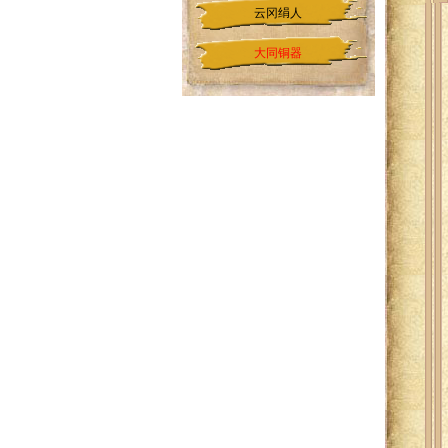
云冈绢人
大同铜器