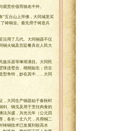
与观赏价值而驰名中外。
有“五台山上拜佛，大同城里买
有了铸铜业。最先用于铸造兵
至沿用了几代。大同铜器不仅
同铜火锅及宫廷餐具在人民大
民族乐器等琳琅满目。大同民
壁珠连璧合、栩栩如生；仿古
造型奇特，妙在其中……大同
证，大同生产铜器始于春秋时
铜剑、铜戈及用于烹饪肉食的
佛法兴盛，兴光元年（公元四
尊，各长一丈六尺，共用铜二
时铸铜技术已发展到较高水