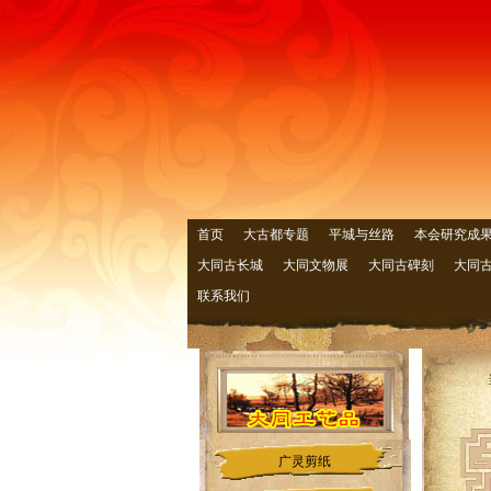
首页
大古都专题
平城与丝路
本会研究成
大同古长城
大同文物展
大同古碑刻
大同
联系我们
广灵剪纸