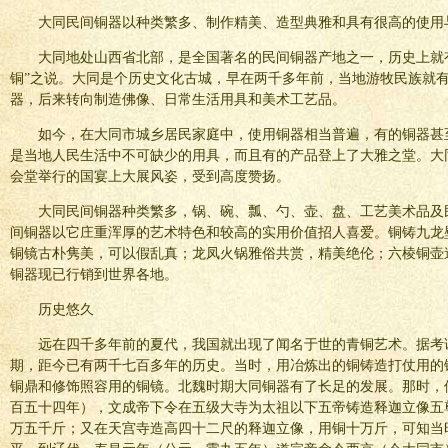
大同民间铜器以种类繁多、制作精美、造型典雅和具有很高的使用
大同地处山西省北部，是全国著名的民间铜器产地之一，历史上就
铜”之说。大同是个历史文化古城，早在两千多年前，当地游牧民族就
器，后来转向制造佛像、日常生活用具和美术工艺品。
如今，在大同市城乡居民家庭中，使用铜器相当普遍，有的铜器甚
是当地人民生活中不可缺少的用具，而且有的产品登上了大雅之堂。大
会堂举行的国宴上大展风姿，受到高度赞扬。
大同民间铜器种类繁多，锅、碗、瓢、勺、壶、盘、工艺美术品及
间铜器以它庄重浑厚的艺术特色和较高的实用价值招人喜爱。铜铸九龙
铜镜古朴隽美，可以假乱真；龙凤火锅雅俗共赏，精美绝伦；六棱铜壶
铜器现已行销到世界各地。
历史悠久
远在四千多年前的夏代，我国就出现了闻名于世的青铜艺术。据考
期，距今已有两千七百多年的历史。当时，用冶炼出的铜铸造打仗用的
铜鼎和修饰照容用的铜镜。北魏时期大同铜器有了长足的发展。那时，
百五十四年），文成帝下令在五级大寺为太祖以下五帝铸造释迦立像五
万五千斤；又在天宫寺造高四十二尺的释迦立像，用铜十万斤，可知当