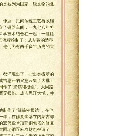
的是被列为国家一级文物的北
，使这一民间传统工艺得以继
立了铜器车间，一九七八年将
科学技术结合在一起；一锤锤
艺流程控制了；从别致的造型
，他们为有两千多年历史的大
，都涌现出了一些出类拔萃的
成吉思汗的旨意云集了大批工
作了“蹄筋翎根铠”。大同路
而无损伤。成吉思汗大悦，并
制作了“蹄筋翎根铠”，在他
一年，在修复坐落在内蒙古鄂
的宏伟殿堂顶部铜包塔的修复
大同老铜匠麻寿财也被请了
成了高达二十六米的正殿穹庐