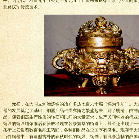
平。到辽代，寿昌元年（公元一零九五年）道宗帝命令西京（今大同市
北路汉军传授技术。
元初，在大同立炉冶炼铜的冶户多达七百六十煽（煽为作坊）。大
器的发展奠定了基础。铜器产品种类亦随之繁盛起来。到了明清，由制
品。随着铜器生产性质的转变和民间的大量需求，生产民间铜器的行业
铜匠的铜匠铺像雨后春笋般出现在各条繁华的街道上，甚至还出现了一
条街上云集着数百名能工巧匠，各种铜制品在全国享有盛名。现存于大
百件铜器中，有造型古朴的春秋时代的铜鼎、铜剑；有线条流畅的战国