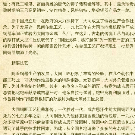
镞；有做工精湛、富丽典雅的唐代的狮子葡萄镜等等。其中，最为珍贵
魏时期的三只高足铜杯，制作精美，风格独特，堪称铜器产品之一绝。
新中国成立后，在政府的大力扶持下，大同成立了铜器生产合作社
承。为了发展这一民间传统工艺，一九七三年在大同市内燃机配件厂成
铜器车间正式转为大同市金属工艺厂。在这儿，古老的传统工艺与现代
的敲打被大型冲压机取代了；“铜匠没样，越打越像”为一整套严密的工
模具设计到独树一帜的图案设计艺术，在金属工艺厂都涌现出一批新秀
同铜器增添了光彩。
精湛技艺
随着铜器生产的发展，大同工匠积累了丰富的经验。在几个朝代中
能工巧匠，可以制作难度很大的特殊铜器。元朝初年，大同路总管遵照
匠，为其兵将制作铠甲。其中，有位名叫孙威的铜匠，特意为成吉思汗制
总管把此铠奉献给成吉思汗时，他亲自拉弓试射，铠甲竟将利箭顶过，
传旨将制作“蹄筋翎根铠”的孙威封为顺天等路工匠总管。
大同铜匠工艺祖辈相传，一代胜过一代。成吉思汗生前大同铜匠为他
死后的七百多年之后，大同铜匠又为他修复陵园殿顶的铜包塔。一九八
尔多斯草原中部的伊金霍洛旗成吉思汗陵园时，陵园中的三座蒙古包式
遇到了棘手的技术性困难。为此，从全国各地请来了众多的有名铜匠，
去。各路铜匠汇聚一堂，各显神通。麻寿财经过一番苦心设计，终于完