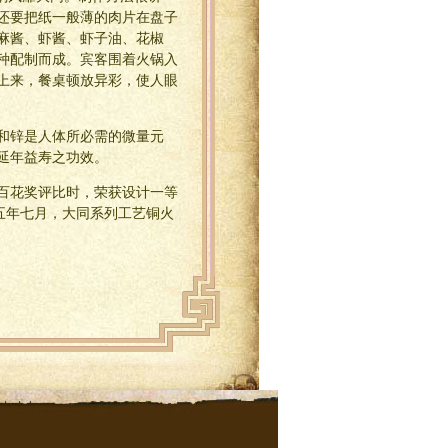
还要把纸一般薄的肉片在盘子
麻酱、虾酱、虾子油、花椒
种配制而成。宾客围着火锅入
上来，餐桌顿放异彩，使人眼
和锌是人体所必需的微量元
延年益寿之功效。
百花奖评比时，荣获设计一等
八五年七月，大同系列工艺铜火