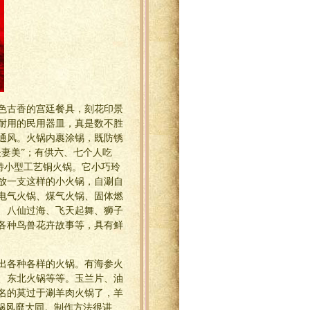
色古香的宫廷餐具，刻花印景
耐用的民用器皿，真是数不胜
通风。火锅内裹涂锡，既防锈
妻美”；有供六、七个人吃
的特小型工艺铜火锅。它小巧玲
放一支这样的小火锅，自涮自
电气火锅、煤气火锅、固体燃
、八仙过海、飞天起舞、狮子
各种鸟兽花卉故事等，具有鲜
出各种各样的火锅。有海参火
、东北火锅等等。玉兰片、油
名的莫过于涮羊肉火锅了，羊
锅风靡大同。制作方法很讲