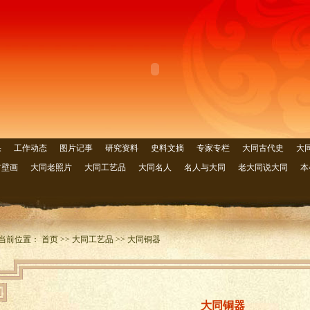
果
工作动态
图片记事
研究资料
史料文摘
专家专栏
大同古代史
大
古壁画
大同老照片
大同工艺品
大同名人
名人与大同
老大同说大同
本
当前位置： 首页 >> 大同工艺品 >> 大同铜器
大同铜器