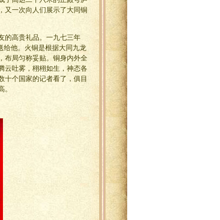
，又一次向人们展示了大同铜
友的高贵礼品。一九七三年
送给他。火铜是根据大同九龙
，布局匀称妥贴。铜身内外全
腾云吐雾，栩栩如生，神态各
数十个国家的记者看了，俱目
高。