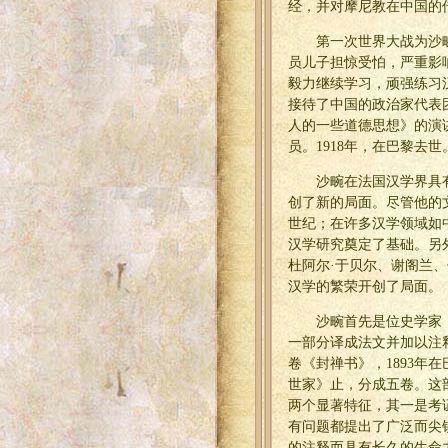
经，并对摩尼教在中国的
第一次世界大战为沙
员儿子担惊受怕，严重影
毅力继续学习，顽强练习
接待了中国的政治家代表
人的一些道德思想》的演
员。1918年，在巴黎去
沙畹在法国汉学界具
创了新的局面。尽管他的
世纪；在许多汉学领域如
汉学研究奠定了基础。另
杜阿尔·于贝尔、谢阁兰、
汉学的繁荣开创了局面。
沙畹首先是位史学家
一部分译成法文并加以注
卷《封禅书》，1893年
世家》止，分成五卷。这
两个显著特征，其一是考
有问题都提出了广泛而尖
的注释而具有长久的生命力