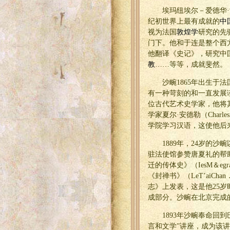
埃玛纽埃尔－爱德华·沙畹
纪初世界上最有成就的
中
视为法国
敦煌学
研究的先
门下。他和于连是整个西
他翻译《史记》，研究中
教
……等等，成就斐然。
沙畹1865年出生于
有一种苛刻的和一直发展
位古代艺术史学家，他将
学家夏尔·安德勒（Char
学院学习汉语，这使他后
1889年，24岁的
驻法使馆参赞唐夏礼的帮
迁的传体史》（IesM＆egra
《封禅书》（LeT’aiChan．E
志》上发表，这是他25
成部分。沙畹在北京完成
1893年沙畹奉命回到巴
言和文学”讲座，成为该讲