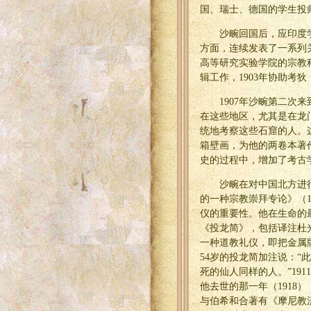
国、瑞士、德国的学生投
沙畹回国后，应印度学家
方面，连续发表了一系列
高等研究实验学院的宗教
辑工作，1903年协助考狄
1907年沙畹第二
在这些地区，尤其是在龙
统地考察这些石窟的人。
箱壁画，为他的两卷本著
史的过程中，增加了考古
沙畹在对中国北方进
的一种宗教崇拜专论》（
仪的重要性。他在生命的
《投龙简》，包括译注杜
一种道教礼仪，即把金属
54岁的投龙简加注说：
死的仙人同样的人。”19
他去世的那一年（191
与伯希和合著有《摩尼教流