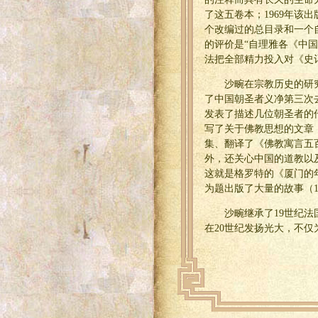
了这五卷本；1969年
个改编过的总目录和一个
的评价是“自理雅各《中
法把全部精力投入对《史
沙畹在宗教历史的研
了中国朝圣者义净第三次
发表了描述几位朝圣者的传记
写了关于佛教思想的文章
集、翻译了《佛教寓言五
外，还关心中国的道教以
这就是格罗特的《厦门的
为题出版了大量的故事（1
沙畹继承了19世纪
在20世纪发扬光大，不