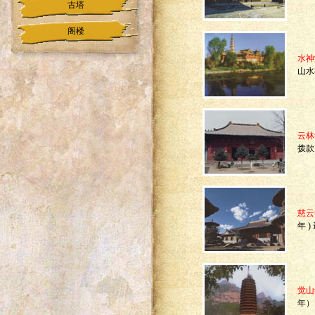
古塔
阁楼
水神
山水
云林
拨款
慈云
年 )
觉山
年）