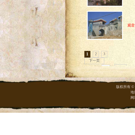
观音
1
2
3
下一页
到第
页
版权所有 ©
地
网