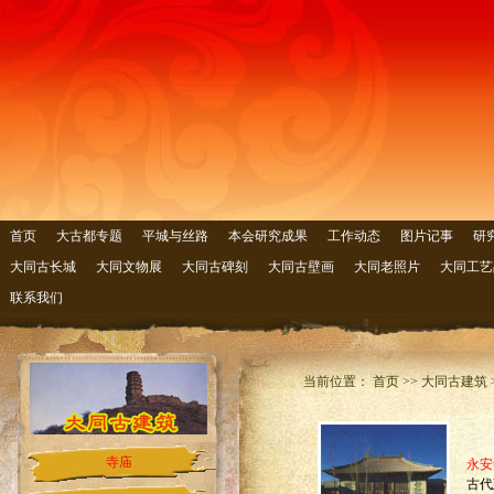
首页
大古都专题
平城与丝路
本会研究成果
工作动态
图片记事
研
大同古长城
大同文物展
大同古碑刻
大同古壁画
大同老照片
大同工艺
联系我们
当前位置： 首页 >> 大同古建筑 
寺庙
永安
古代