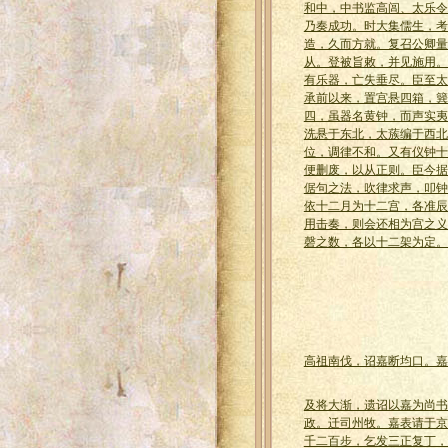
和中，中书监高闾、太乐令
乃奏成功。时大集儒生，考
造，久而方就。复召公卿量
从。登被旨敕，并见施用。
有乐器，亡失垂尽。臣至太
承前以来，置宫悬四箱，簨
四，虽器名黄钟，而声实夷
洗悬于东北，太蔟编于西北
位，调律不和。又有仪钟十
便删废，以从正则。臣今据
倨句之法，吹律求声，叩钟
依十二月为十二宫，各准辰
用击奏，则会还相为宫之义
磬之数，各以十二架为定。
高祖南伐，诏嘉断均口。嘉
及将大渐，遗诏以嘉为尚书
政。迁司州牧。嘉表请于京
千二百步，乞发三正复丁，