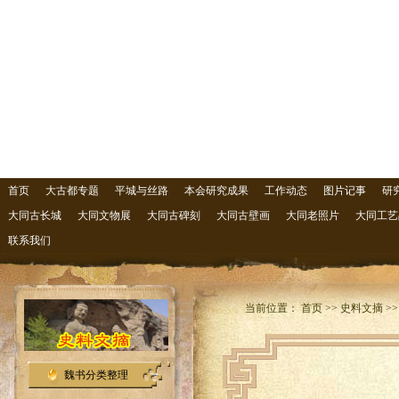
首页
大古都专题
平城与丝路
本会研究成果
工作动态
图片记事
研
大同古长城
大同文物展
大同古碑刻
大同古壁画
大同老照片
大同工艺
联系我们
当前位置： 首页 >> 史料文摘 >
魏书分类整理