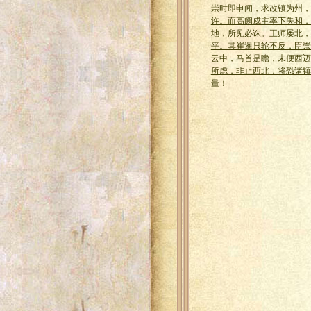
崇时即申闻，求改镇为州，
许。而高阙戍主率下失和，
地，所见必诛。王师屡北，
平。其崔暹只轮不反，臣崇
云中，马首是瞻，未便西迈
所虑，非止西北，将恐诸镇
量！