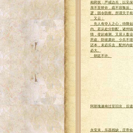
相慰抚；严戒边兵，以见保
亲不至矫诈，疏不容叛反。
逻，因令防察。所谓天子有
又云：
先人有夺人之心，待降如
内。若从处分割配，诸州镇
情，变起难测。又居人畜业
思盗。防彼肃此，少兵不堪
还本，未必乐去，配州内徙
必大。
朝廷不许。
阿那瑰遂南过至旧京，后遣
永安末，乐器残缺，庄帝命