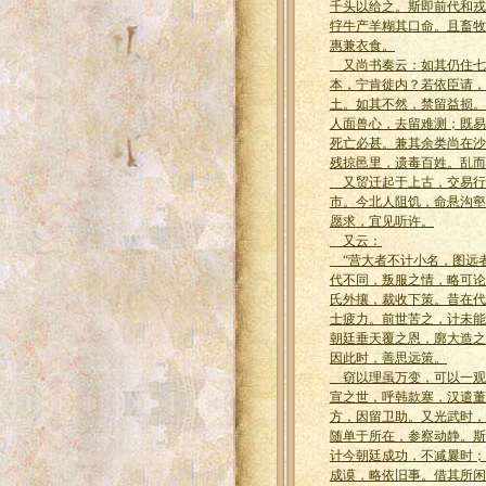
千头以给之。斯即前代和戎
牸牛产羊糊其口命。且畜牧
惠兼衣食。
又尚书奏云：如其仍住七
本，宁肯徙内？若依臣请，
土。如其不然，禁留益损。
人面兽心，去留难测；既易
死亡必甚。兼其余类尚在沙
残掠邑里，遗毒百姓。乱而
又贸迁起于上古，交易行
市。今北人阻饥，命悬沟壑
愿求，宜见听许。
又云：
“营大者不计小名，图远
代不同，叛服之情，略可论
氏外攘，裁收下策。昔在代
士疲力。前世苦之，计未能
朝廷垂天覆之恩，廓大造之
因此时，善思远策。
窃以理虽万变，可以一观
宣之世，呼韩款塞，汉遣董
方，因留卫助。又光武时，
随单于所在，参察动静。斯
计今朝廷成功，不减曩时；
成谟，略依旧事。借其所闲