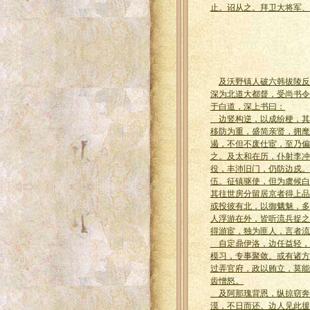
止。诏从之。拜卫大将军、
及沃野镇人破六韩拔陵反
深为北道大都督，受尚书令
于白道，深上书曰：
边竖构逆，以成纷梗，其
移防为重，盛简亲贤，拥麾
遏，不但不废仕宦，至乃偏
之。及太和在历，仆射李冲
役，丰沛旧门，仍防边戍。
伍。征镇驱使，但为虞候白
其往世房分留居京者得上品
或投彼有北，以御魑魅，多
人浮游在外，皆听流兵捉之
得游宦，独为匪人，言者流
自定鼎伊洛，边任益轻，
模习，专事聚敛。或有诸方
过弄官府，政以贿立，莫能
齿憎怒。
及阿那瑰背恩，纵掠窃奔
漠，不日而还。边人见此援