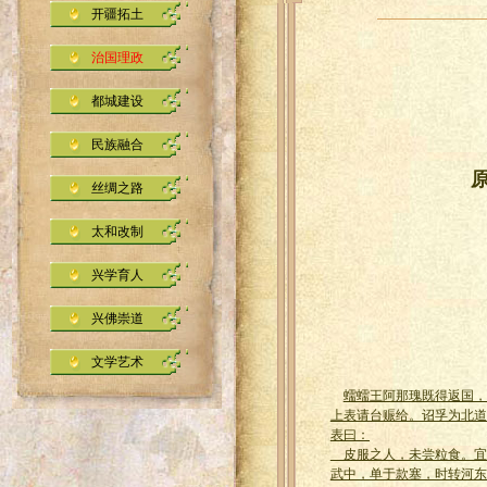
开疆拓土
治国理政
都城建设
民族融合
原
丝绸之路
太和改制
兴学育人
兴佛崇道
文学艺术
蠕蠕王阿那瑰既得返国，
上表请台赈给。诏孚为北道
表曰：
皮服之人，未尝粒食。宜
武中，单于款塞，时转河东